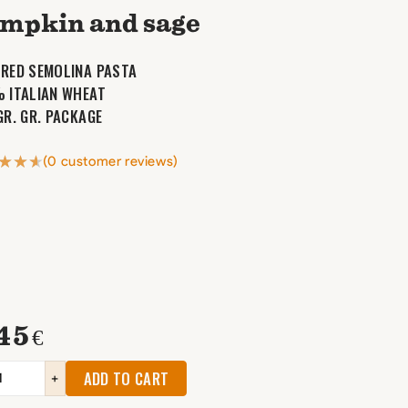
mpkin and sage
RED SEMOLINA PASTA
 ITALIAN WHEAT
GR. GR. PACKAGE
(
0
customer reviews)
45
€
ADD TO CART
+