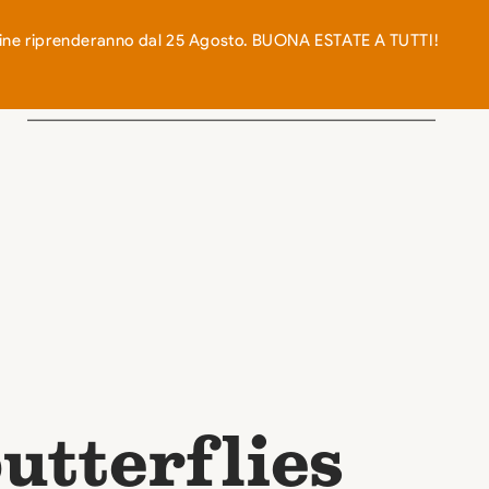
0
n-line riprenderanno dal 25 Agosto. BUONA ESTATE A TUTTI!
RECIPES
BLOG
CONTACT US
utterflies