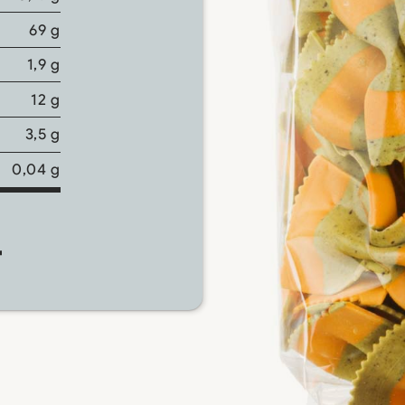
69 g
1,9 g
12 g
3,5 g
0,04 g