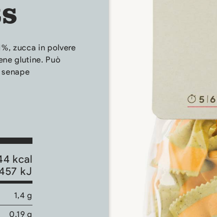
ts
1%, zucca in polvere
ene glutine. Può
e senape
44 kcal
457 kJ
1,4 g
0,19 g