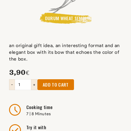
DURUM WHEAT SEMOLINA
an original gift idea, an interesting format and an
elegant box with its bow that echoes the color of
the box.
3,90
€
ADD TO CART
-
+
Cooking time
7 | 8 Minutes
Try it with