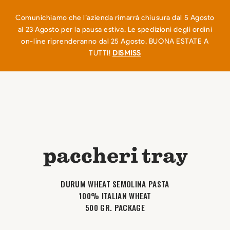
EN
IT
0
Comunichiamo che l’azienda rimarrà chiusura dal 5 Agosto
al 23 Agosto per la pausa estiva. Le spedizioni degli ordini
on-line riprenderanno dal 25 Agosto. BUONA ESTATE A
TUTTI!
DISMISS
paccheri tray
DURUM WHEAT SEMOLINA PASTA
100% ITALIAN WHEAT
500 GR. PACKAGE