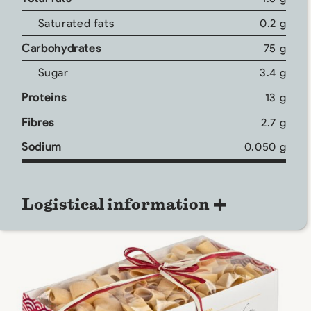
Saturated fats
0.2 g
Carbohydrates
75 g
Sugar
3.4 g
Proteins
13 g
Fibres
2.7 g
Sodium
0.050 g
Logistical information