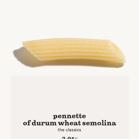
pennette
of durum wheat semolina
the classics
3,05
€