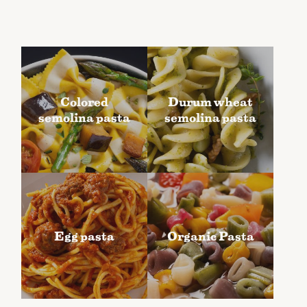
Colored
Durum wheat
semolina pasta
semolina pasta
Egg pasta
Organic Pasta