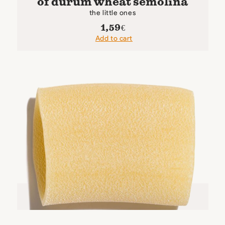
of durum wheat semolina
the little ones
1,59
€
Add to cart