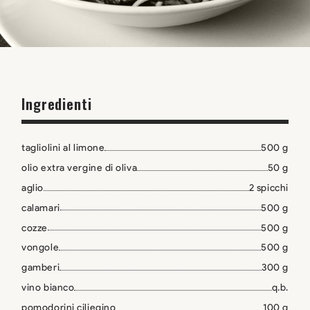
Ingredienti
tagliolini al limone
500 g
olio extra vergine di oliva
50 g
aglio
2 spicchi
calamari
500 g
cozze
500 g
vongole
500 g
gamberi
300 g
vino bianco
q.b.
pomodorini ciliegino
100 g