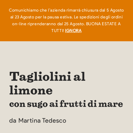
EN
IT
0
Comunichiamo che l’azienda rimarrà chiusura dal 5 Agosto
al 23 Agosto per la pausa estiva. Le spedizioni degli ordini
on-line riprenderanno dal 25 Agosto. BUONA ESTATE A
TUTTI!
IGNORA
Tagliolini al
limone
con sugo ai frutti di mare
da Martina Tedesco