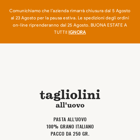
EN
IT
0
Comunichiamo che l’azienda rimarrà chiusura dal 5 Agosto
al 23 Agosto per la pausa estiva. Le spedizioni degli ordini
on-line riprenderanno dal 25 Agosto. BUONA ESTATE A
TUTTI!
IGNORA
tagliolini
all'uovo
PASTA ALL'UOVO
100% GRANO ITALIANO
PACCO DA 250 GR.