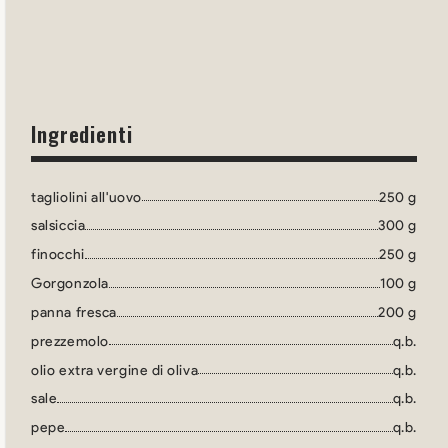
Ingredienti
tagliolini all'uovo
250 g
salsiccia
300 g
finocchi
250 g
Gorgonzola
100 g
panna fresca
200 g
prezzemolo
q.b.
olio extra vergine di oliva
q.b.
sale
q.b.
pepe
q.b.