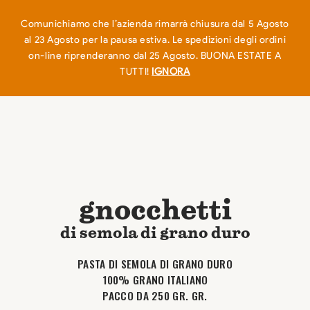
EN
IT
0
Comunichiamo che l’azienda rimarrà chiusura dal 5 Agosto
al 23 Agosto per la pausa estiva. Le spedizioni degli ordini
on-line riprenderanno dal 25 Agosto. BUONA ESTATE A
TUTTI!
IGNORA
gnocchetti
di semola di grano duro
PASTA DI SEMOLA DI GRANO DURO
100% GRANO ITALIANO
PACCO DA 250 GR. GR.