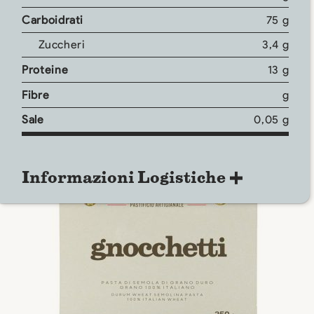
Carboidrati
75 g
Zuccheri
3,4 g
Proteine
13 g
Fibre
g
Sale
0,05 g
Informazioni Logistiche