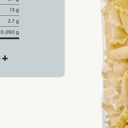
13 g
2.7 g
0.050 g
e