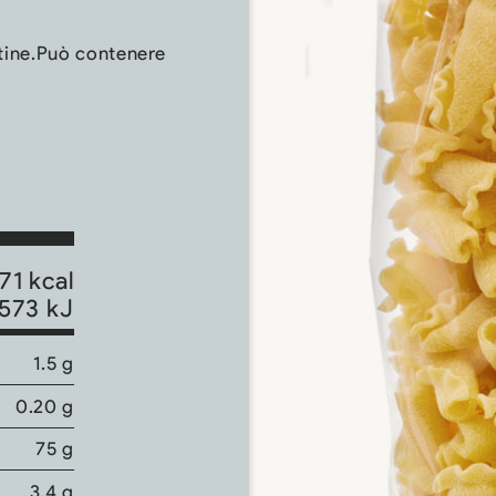
tine.Può contenere
71 kcal
573 kJ
1.5 g
0.20 g
75 g
3.4 g