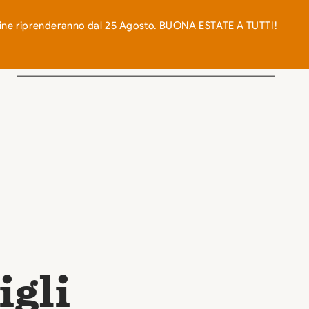
0
n-line riprenderanno dal 25 Agosto. BUONA ESTATE A TUTTI!
RICETTE
BLOG
CONTATTI
igli