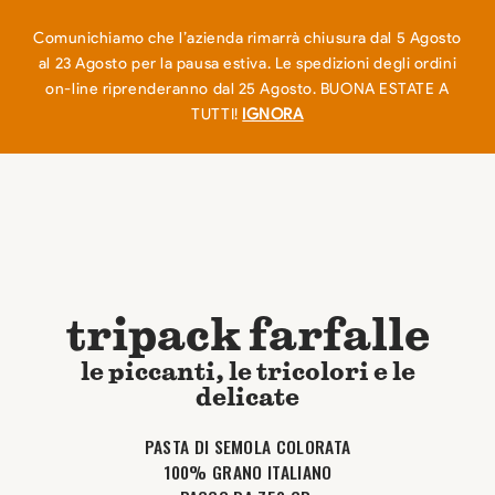
EN
IT
0
Comunichiamo che l’azienda rimarrà chiusura dal 5 Agosto
al 23 Agosto per la pausa estiva. Le spedizioni degli ordini
on-line riprenderanno dal 25 Agosto. BUONA ESTATE A
TUTTI!
IGNORA
tripack farfalle
le piccanti, le tricolori e le
delicate
PASTA DI SEMOLA COLORATA
100% GRANO ITALIANO