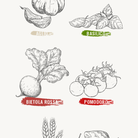
AGLIO
BASILICO
BIETOLA ROSSA
POMODORO