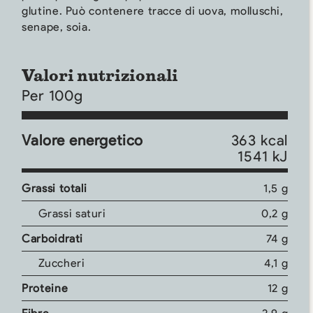
glutine. Può contenere tracce di uova, molluschi,
senape, soia.
Valori nutrizionali
Per 100g
Valore energetico
363 kcal
1541 kJ
Grassi totali
1,5 g
Grassi saturi
0,2 g
Carboidrati
74 g
Zuccheri
4,1 g
Proteine
12 g