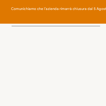
EN
IT
Comunichiamo che l’azienda rimarrà chiusura dal 5 Agosto
AZIENDA
COME LAVORIAMO
NEGOZIO