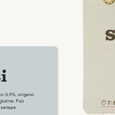
i
to 0,9%, origano
glutine. Può
e senape