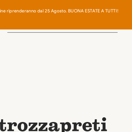
0
n-line riprenderanno dal 25 Agosto. BUONA ESTATE A TUTTI!
RICETTE
BLOG
CONTATTI
trozzapreti