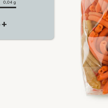
0,04 g
e