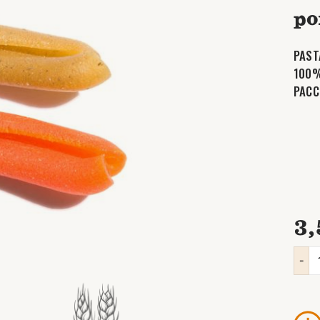
po
PAST
100%
PACC
3,
-