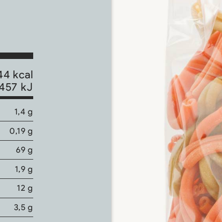
44 kcal
457 kJ
1,4 g
0,19 g
69 g
1,9 g
12 g
3,5 g